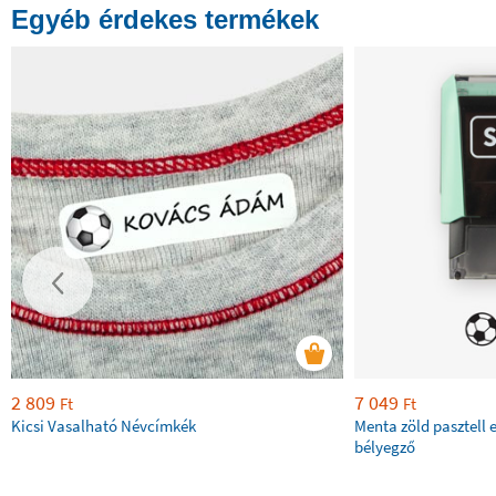
Egyéb érdekes termékek
2 809
7 049
Ft
Ft
Kicsi Vasalható Névcímkék
Menta zöld pasztell 
bélyegző