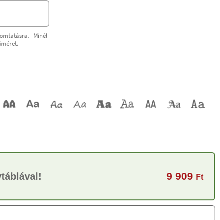
omtatásra. Minél
űméret.
9 909
táblával!
Ft