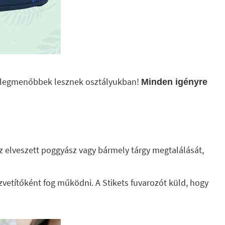
k a legmenőbbek lesznek osztályukban!
Minden igényre
z elveszett poggyász vagy bármely tárgy megtalálását,
özvetítőként fog működni. A Stikets fuvarozót küld, hogy