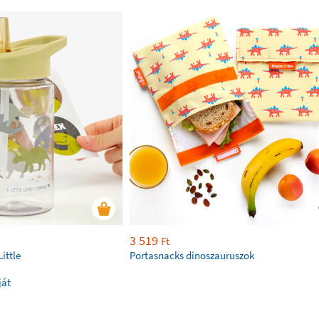
3 519
Ft
ittle
Portasnacks dinoszauruszok
ját