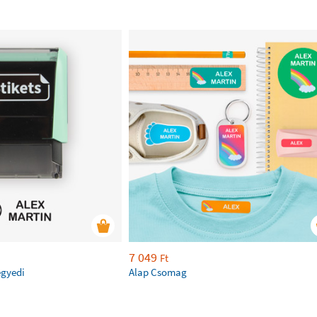
7 049
Ft
egyedi
Alap Csomag