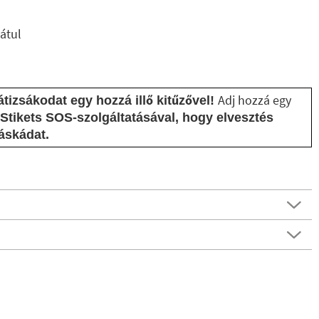
átul
Adj hozzá egy
tizsákodat egy hozzá illő kitűzővel!
Stikets SOS-szolgáltatásával, hogy elvesztés
áskádat.