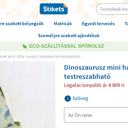
re szabott bélyegzők
Matricák
Egyedi tervezés
T
Személyre szabott ajándékok
ECO-SZÁLLÍTÁSSAL SPÓROLSZ
zsák az A Little Lovely Company testreszabható
Dinoszaurusz mini há
testreszabható
Legalacsonyabb ár
8 809
Ft
Szöveg
1