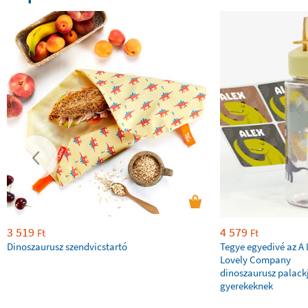
3 519
4 579
Ft
Ft
Dinoszaurusz szendvicstartó
Tegye egyedivé az A L
Lovely Company
dinoszaurusz palack
gyerekeknek