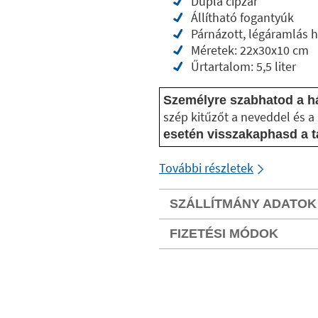
Dupla cipzár
Állítható fogantyúk
Párnázott, légáramlás h
Méretek: 22x30x10 cm
Űrtartalom: 5,5 liter
Személyre szabhatod a há
szép kitűzőt a neveddel és a
esetén visszakaphasd a t
További részletek
SZÁLLÍTMÁNY ADATOK
FIZETÉSI MÓDOK