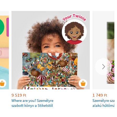
9 519
1 749
Ft
Ft
Where are you? Személyre
Személyre szab
szabott könyv a Stiketstől
alakú hűtőmág