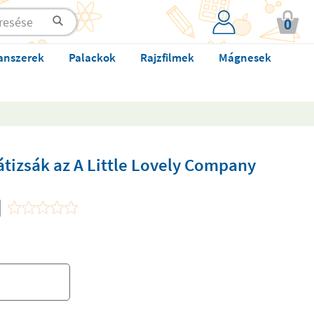
0
anszerek
Palackok
Rajzfilmek
Mágnesek
tizsák az A Little Lovely Company