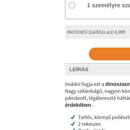
1 személyre sz
INGYENES Szállítás a(z) 6,999
LEÍRÁS
Imádni fogja ezt a
dinoszaur
Nagy szilárdságú, nagyon kön
párnázott, légáteresztő hátt
.
érdekében
Tartós, könnyű poliészt
2 rekeszes