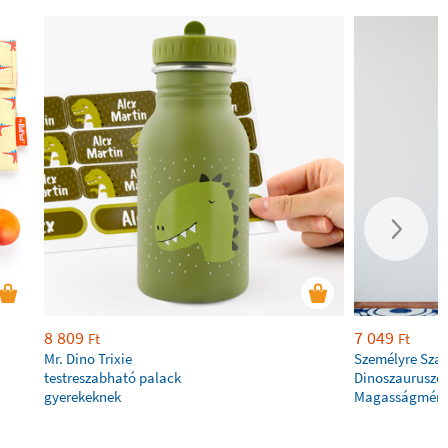
8 809
7 049
Ft
Ft
Mr. Dino Trixie
Személyre Szab
testreszabható palack
Dinoszauruszo
gyerekeknek
Magasságmér