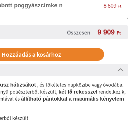
8 809
abott poggyászcímke nélkül
Ft
9 909
Összesen
Ft
, és tökéletes napközibe vagy óvodába.
usz hátizsákot
nyű poliészterből készült,
rendelkezik,
két fő rekesszel
ámlával és
állítható pántokkal a maximális kényelem
erből készült