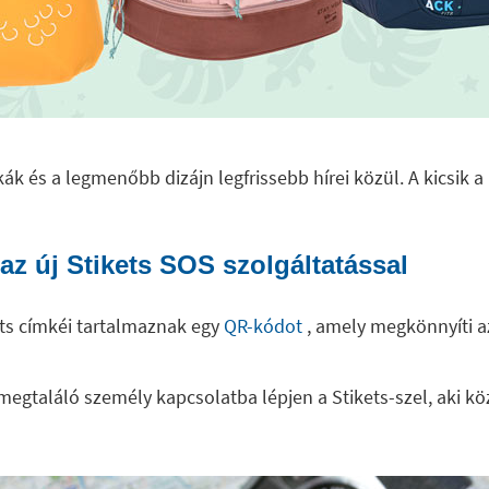
ák és a legmenőbb dizájn legfrissebb hírei közül. A kicsi
az új Stikets SOS szolgáltatással
ts címkéi tartalmaznak egy
QR-kódot
, amely megkönnyíti a
t megtaláló személy kapcsolatba lépjen a Stikets-szel, aki k