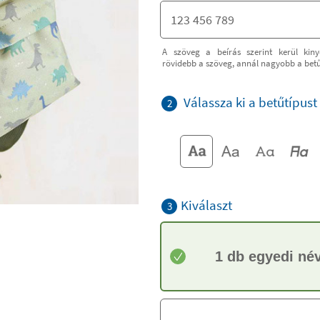
A szöveg a beírás szerint kerül kiny
rövidebb a szöveg, annál nagyobb a bet
Válassza ki a betűtípust
2
Kiválaszt
3
1 db egyedi név