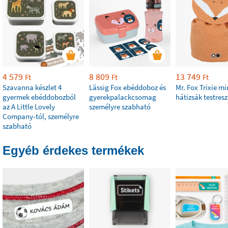
4 579
8 809
13 749
Ft
Ft
Ft
Szavanna készlet 4
Lässig Fox ebéddoboz és
Mr. Fox Trixie mi
gyermek ebéddobozból
gyerekpalackcsomag
hátizsák testres
az A Little Lovely
személyre szabható
Company-tól, személyre
szabható
Egyéb érdekes termékek