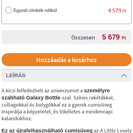
4 579
Egyedi címkék nélkül
Ft
5 679
Összesen
Ft
LEÍRÁS
A kicsi felfedezheti az univerzumot a
személyre
-szal. Színes rakétákkal,
szabható Galaxy Bottle
csillagokkal és bolygókkal ez a gyerek cumisüveg
inspirálja a képzeletet, és tökéletes a mindennapi
kalandokhoz.
az A Little Lovely
Ez az újrafelhasználható cumisüveg