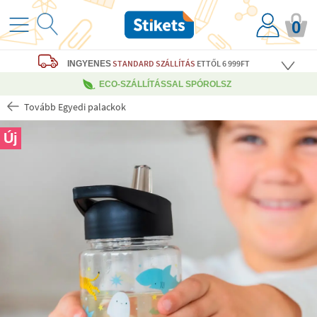
0
STANDARD SZÁLLÍTÁS
ETTŐL 6 999FT
INGYENES
ECO-SZÁLLÍTÁSSAL SPÓROLSZ
Tovább Egyedi palackok
Új