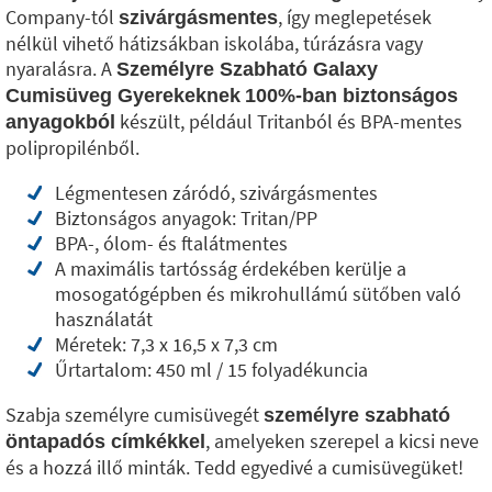
Company-tól
, így meglepetések
szivárgásmentes
nélkül vihető hátizsákban iskolába, túrázásra vagy
nyaralásra. A
Személyre Szabható Galaxy
Cumisüveg Gyerekeknek
100%-ban biztonságos
készült, például Tritanból és BPA-mentes
anyagokból
polipropilénből.
Légmentesen záródó, szivárgásmentes
Biztonságos anyagok: Tritan/PP
BPA-, ólom- és ftalátmentes
A maximális tartósság érdekében kerülje a
mosogatógépben és mikrohullámú sütőben való
használatát
Méretek: 7,3 x 16,5 x 7,3 cm
Űrtartalom: 450 ml / 15 folyadékuncia
Szabja személyre cumisüvegét
személyre szabható
, amelyeken szerepel a kicsi neve
öntapadós címkékkel
és a hozzá illő minták. Tedd egyedivé a cumisüvegüket!