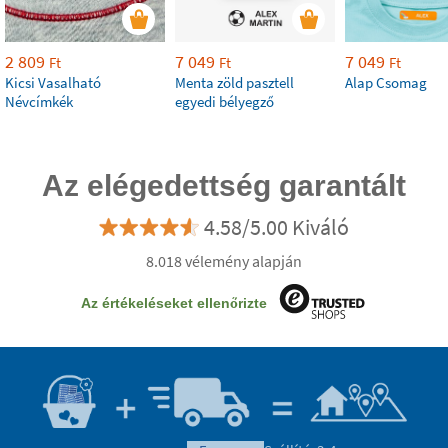
2 809
7 049
7 049
Ft
Ft
Ft
Kicsi Vasalható
Menta zöld pasztell
Alap Csomag
Névcímkék
egyedi bélyegző
Az elégedettség garantált
4.58/5.00 Kiváló
8.018 vélemény alapján
Az értékeléseket ellenőrizte