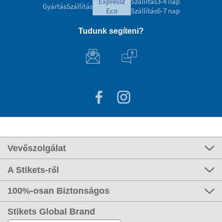
expressz
Szállítás
3-4 nap
Gyártás
Szállítás
eco
Szállítás
6-7 nap
Tudunk segíteni?
Vevőszolgálat
A Stikets-ről
100%-osan Biztonságos
Stikets Global Brand