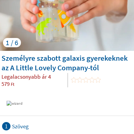
1 / 6
Személyre szabott galaxis gyerekeknek
az A Little Lovely Company-tól
Legalacsonyabb ár
4
579
Ft
1
Szöveg