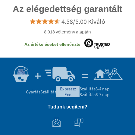
Az elégedettség garantált
4.58/5.00 Kiváló
8.018 vélemény alapján
Az értékeléseket ellenőrizte
expressz
Szállítás
3-4 nap
Gyártás
Szállítás
eco
Szállítás
6-7 nap
Tudunk segíteni?