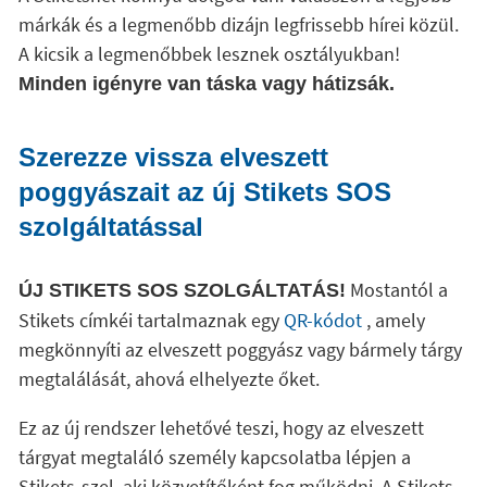
márkák és a legmenőbb dizájn legfrissebb hírei közül.
A kicsik a legmenőbbek lesznek osztályukban!
Minden igényre van táska vagy hátizsák.
Szerezze vissza elveszett
poggyászait az új Stikets SOS
szolgáltatással
Mostantól a
ÚJ STIKETS SOS SZOLGÁLTATÁS!
Stikets címkéi tartalmaznak egy
QR-kódot
, amely
megkönnyíti az elveszett poggyász vagy bármely tárgy
megtalálását, ahová elhelyezte őket.
Ez az új rendszer lehetővé teszi, hogy az elveszett
tárgyat megtaláló személy kapcsolatba lépjen a
Stikets-szel, aki közvetítőként fog működni. A Stikets