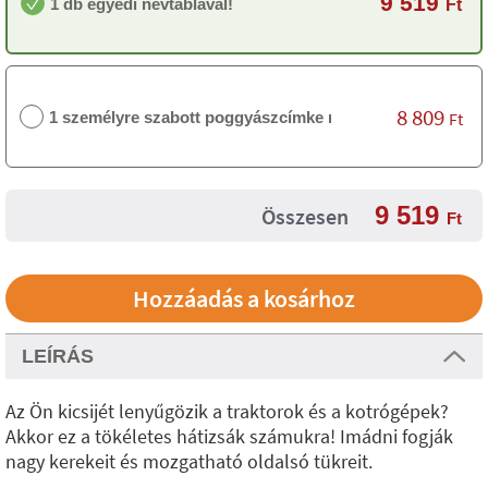
9 519
1 db egyedi névtáblával!
Ft
8 809
1 személyre szabott poggyászcímke nélkül
Ft
9 519
Összesen
Ft
LEÍRÁS
Az Ön kicsijét lenyűgözik a traktorok és a kotrógépek?
Akkor ez a tökéletes hátizsák számukra! Imádni fogják
nagy kerekeit és mozgatható oldalsó tükreit.