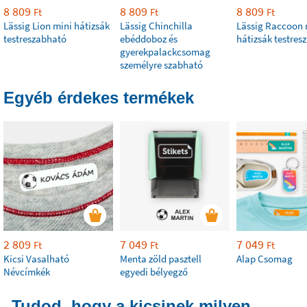
8 809
8 809
8 809
Ft
Ft
Ft
Lässig Lion mini hátizsák
Lässig Chinchilla
Lässig Raccoon 
testreszabható
ebéddoboz és
hátizsák testres
gyerekpalackcsomag
személyre szabható
Egyéb érdekes termékek
2 809
7 049
7 049
Ft
Ft
Ft
Kicsi Vasalható
Menta zöld pasztell
Alap Csomag
Névcímkék
egyedi bélyegző
Tudod, hogy a kicsinek milyen