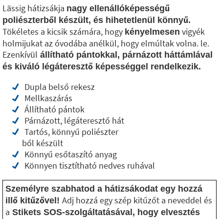
Lässig hátizsákja
nagy ellenállóképességű
poliészterből készült, és hihetetlenül könnyű.
Tökéletes a kicsik számára, hogy
vigyék
kényelmesen
holmijukat az óvodába anélkül, hogy elmúltak volna. le.
Ezenkívül
állítható pántokkal, párnázott háttámlával
és kiváló légáteresztő képességgel rendelkezik.
Dupla belső rekesz
Mellkaszárás
Állítható pántok
Párnázott, légáteresztő hát
Tartós, könnyű poliészter
ből készült
Könnyű esőtaszító anyag
Könnyen tisztítható nedves ruhával
Személyre szabhatod a hátizsákodat egy hozzá
Adj hozzá egy szép kitűzőt a neveddel és
illő kitűzővel!
a
Stikets SOS-szolgáltatásával, hogy elvesztés