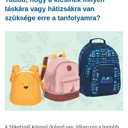
táskára vagy hátizsákra van
szüksége erre a tanfolyamra?
A Stiketsnél könnyű dolgod van. Válasszon a legjobb