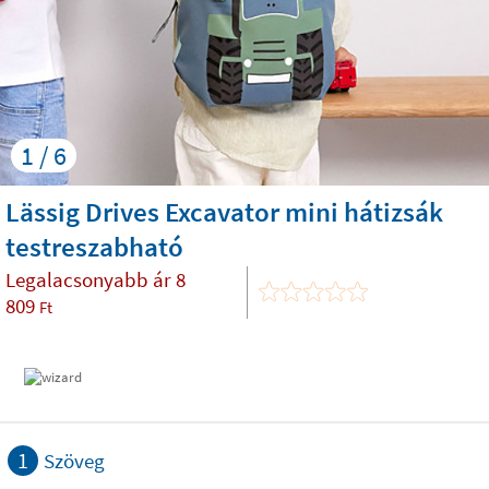
1 / 6
Lässig Drives Excavator mini hátizsák
testreszabható
Legalacsonyabb ár
8
809
Ft
1
Szöveg