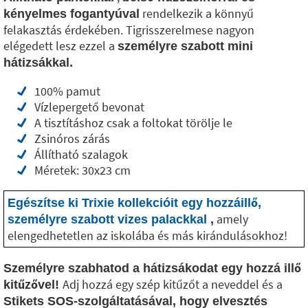
rendelkezik a könnyű
kényelmes fogantyúval
felakasztás érdekében. Tigrisszerelmese nagyon
elégedett lesz ezzel a
személyre szabott mini
hátizsákkal.
100% pamut
Vízlepergető bevonat
A tisztításhoz csak a foltokat törölje le
Zsinóros zárás
Állítható szalagok
Méretek: 30x23 cm
Egészítse ki Trixie kollekcióit egy hozzáillő,
amely
személyre szabott vizes palackkal
,
elengedhetetlen az iskolába és más kirándulásokhoz!
Személyre szabhatod a hátizsákodat egy hozzá illő
Adj hozzá egy szép kitűzőt a neveddel és a
kitűzővel!
Stikets SOS-szolgáltatásával, hogy elvesztés