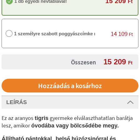
15 209
1 db egyedi névtáblával!
Ft
14 109
1 személyre szabott poggyászcímke nélkül
Ft
15 209
Összesen
Ft
LEÍRÁS
Ez az aranyos
gyermeke elválaszthatatlan barátja
tigris
lesz, amikor
óvodába vagy bölcsődébe megy.
,
Állítható pántokkal
belső húzózsinórral és