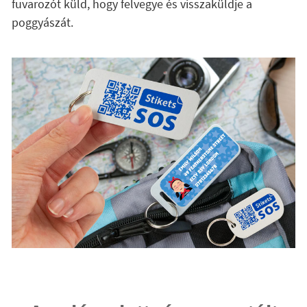
fuvarozót küld, hogy felvegye és visszaküldje a
poggyászát.