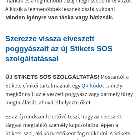
márkák és a legmenőbb dizájn legfrissebb hírei közül.
A kicsik a legmenőbbek lesznek osztályukban!
Minden igényre van táska vagy hátizsák.
Szerezze vissza elveszett
poggyászait az új Stikets SOS
szolgáltatással
Mostantól a
ÚJ STIKETS SOS SZOLGÁLTATÁS!
Stikets címkéi tartalmaznak egy
QR-kódot
, amely
megkönnyíti az elveszett poggyász vagy bármely tárgy
megtalálását, ahová elhelyezte őket.
Ez az új rendszer lehetővé teszi, hogy az elveszett
tárgyat megtaláló személy kapcsolatba lépjen a
Stikets-szel, aki közvetítőként fog működni. A Stikets