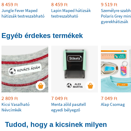
8 459
8 459
9 519
Ft
Ft
Ft
Jungle Fever Maped
Lapin Maped hátizsák
Személyre szabh
hátizsák testreszabható
testreszabható
Polaris Grey min
gyerekhátizsák
Egyéb érdekes termékek
2 809
7 049
7 049
Ft
Ft
Ft
Kicsi Vasalható
Menta zöld pasztell
Alap Csomag
Névcímkék
egyedi bélyegző
Tudod, hogy a kicsinek milyen