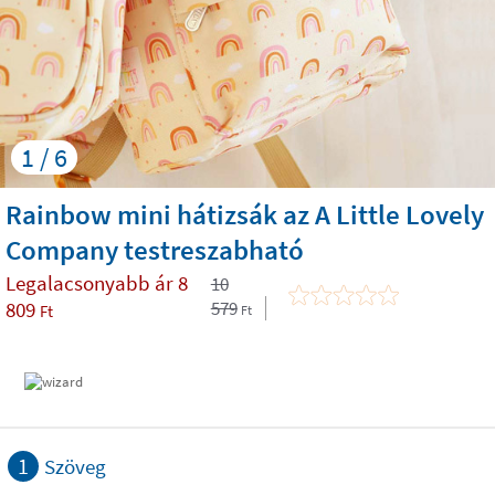
1 / 6
Rainbow mini hátizsák az A Little Lovely
Company testreszabható
Legalacsonyabb ár
8
10
809
579
Ft
Ft
1
Szöveg