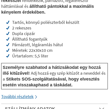
rendelkezik, párnázott, légáteresztő
rekesszel
háttámlával és
állítható pántokkal a maximális
kényelem érdekében.
Tartós, könnyű poliészterből készült
2 rekeszes
Dupla cipzár
Állítható fogantyúk
Párnázott, légáramlás hátul
Méretek: 22x30x10 cm
Űrtartalom: 5,5 liter
Személyre szabhatod a hátizsákodat egy hozzá
Adj hozzá egy szép kitűzőt a neveddel és
illő kitűzővel!
a
Stikets SOS-szolgáltatásával, hogy elvesztés
esetén visszakaphasd a táskádat.
További részletek
SZÁLLÍTMÁNY ADATOK