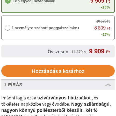
9 909
1 db egyedi névtáblával!
Ft
-15%
10 579
Ft
8 809
Ft
1 személyre szabott poggyászcímke nélkül
-17%
9 909
Összesen
11 679
Ft
Ft
LEÍRÁS
Imádni fogja ezt a
, és
szivárványos hátizsákot
tökéletes napközibe vagy óvodába.
Nagy szilárdságú,
,
nagyon könnyű poliészterből készült
két fő