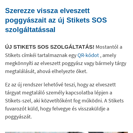
Szerezze vissza elveszett
poggyászait az új Stikets SOS
szolgáltatással
Mostantól a
ÚJ STIKETS SOS SZOLGÁLTATÁS!
Stikets címkéi tartalmaznak egy
QR-kódot
, amely
megkönnyíti az elveszett poggyász vagy bármely tárgy
megtalálását, ahová elhelyezte őket.
Ez az új rendszer lehetővé teszi, hogy az elveszett
tárgyat megtaláló személy kapcsolatba lépjen a
Stikets-szel, aki közvetítőként fog működni. A Stikets
fuvarozót küld, hogy felvegye és visszaküldje a
poggyászát.