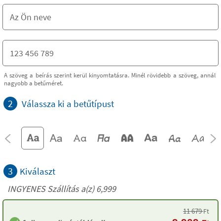
A szöveg a beírás szerint kerül kinyomtatásra. Minél rövidebb a szöveg, annál
nagyobb a betűméret.
2
Válassza ki a betűtípust
3
Kiválaszt
INGYENES Szállítás a(z) 6,999
11 679
Ft