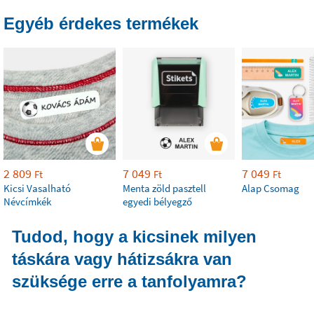
Egyéb érdekes termékek
2 809
7 049
7 049
Ft
Ft
Ft
Kicsi Vasalható
Menta zöld pasztell
Alap Csomag
Névcímkék
egyedi bélyegző
Tudod, hogy a kicsinek milyen
táskára vagy hátizsákra van
szüksége erre a tanfolyamra?