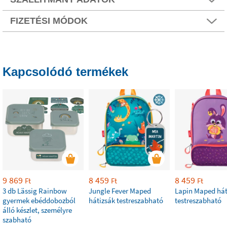
FIZETÉSI MÓDOK
Kapcsolódó termékek
9 869
8 459
8 459
Ft
Ft
Ft
3 db Lässig Rainbow
Jungle Fever Maped
Lapin Maped hát
gyermek ebéddobozból
hátizsák testreszabható
testreszabható
álló készlet, személyre
szabható