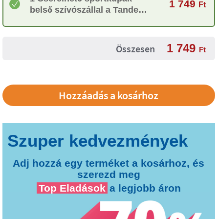
1 749
Ft
belső szívószállal a Tandem
kulacsokhoz
1 749
Összesen
Ft
Adj hozzá egy terméket a kosárhoz, és
szerezd meg
Top Eladások
a legjobb áron