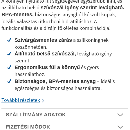
A könnyen nyitható fül segítségével egyszerűbb inni, és
az állítható belső
szívószál igény szerint levágható.
biztonságos anyagból készült kupak,
BPA-mentes,
ideális választás útközbeni hidratáláshoz. A
funkcionalitás és a dizájn tökéletes kombinációja!
a szilikoningnek
Szivárgásmentes zárás
köszönhetően.
levágható igény
Állítható belső szívószál,
szerint.
és gyors
Ergonomikus fül a könnyű
használathoz.
– ideális
Biztonságos, BPA-mentes anyag
egészséges és biztonságos használatra.
További részletek
SZÁLLÍTMÁNY ADATOK
FIZETÉSI MÓDOK