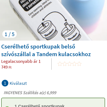
1 / 5
Cserélhető sportkupak belső
szívószállal a Tandem kulacsokhoz
Legalacsonyabb ár
1
749
Ft
1
Kiválaszt
INGYENES Szállítás a(z) 6,999
1 Cserélhető sportkupak