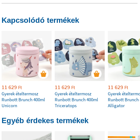
Kapcsolódó termékek
11 629
11 629
11 629
Ft
Ft
Ft
Gyerek ételtermosz
Gyerek ételtermosz
Gyerek ételterm
Runbott Brunch 400ml
Runbott Brunch 400ml
Runbott Brunch
Unicorn
Triceratops
Alligator
Egyéb érdekes termékek