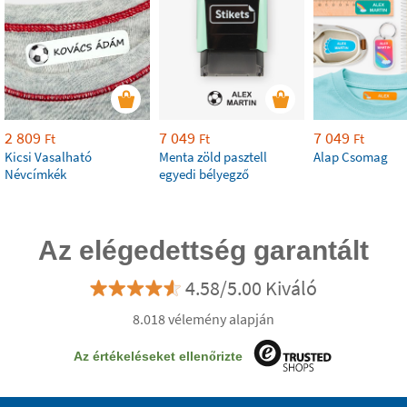
2 809
7 049
7 049
Ft
Ft
Ft
Kicsi Vasalható
Menta zöld pasztell
Alap Csomag
Névcímkék
egyedi bélyegző
Az elégedettség garantált
4.58/5.00 Kiváló
8.018 vélemény alapján
Az értékeléseket ellenőrizte