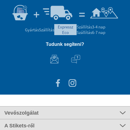
expressz
Szállítás
3-4 nap
Gyártás
Szállítás
eco
Szállítás
6-7 nap
Tudunk segíteni?
Vevőszolgálat
A Stikets-ről