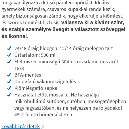
megakadályozza a külső páralecsapódást. Ideális
gyermekek számára, csavaros kupakkal rendelkezik,
amely biztonságosan záródik, hogy elkerülje a kiömlést,
és szoros tömítést biztosít.
Válassza ki a kívánt színt,
és szabja személyre üvegét a választott szöveggel
.
és ikonnal
24/48 óráig hidegen, 12/14 óráig melegen tart
Űrtartalom: 500 ml
Élelmiszer-minőségű 304-es rozsdamentes acél
18/8
BPA-mentes
Duplafalú vákuumszigetelés
Kiömlésgátló sapka
Használat előtt mossa le. Ne használja
mikrohullámú sütőben, sütőben, mosogatógépben
vagy fagyasztóban, és ne helyezzen be folyadékot
45°C feletti hőmérsékleten.
További részletek