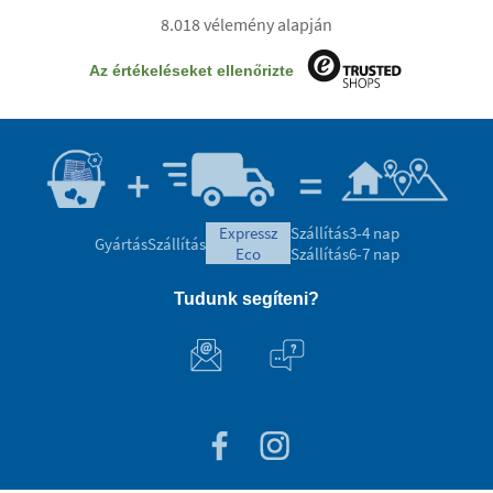
8.018 vélemény alapján
Az értékeléseket ellenőrizte
expressz
Szállítás
3-4 nap
Gyártás
Szállítás
eco
Szállítás
6-7 nap
Tudunk segíteni?