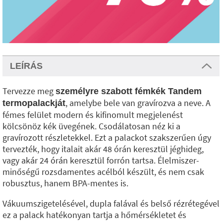
LEÍRÁS
Tervezze meg
személyre szabott fémkék Tandem
, amelybe bele van gravírozva a neve. A
termopalackját
fémes felület modern és kifinomult megjelenést
kölcsönöz kék üvegének. Csodálatosan néz ki a
gravírozott részletekkel. Ezt a palackot szakszerűen úgy
tervezték, hogy italait akár 48 órán keresztül jéghideg,
vagy akár 24 órán keresztül forrón tartsa. Élelmiszer-
minőségű rozsdamentes acélból készült, és nem csak
robusztus, hanem BPA-mentes is.
Vákuumszigetelésével, dupla falával és belső rézrétegével
ez a palack hatékonyan tartja a hőmérsékletet és