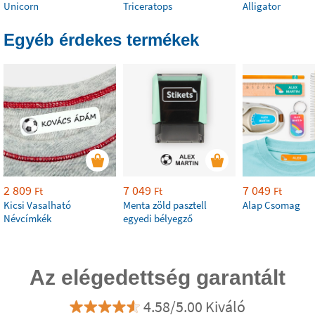
Unicorn
Triceratops
Alligator
Egyéb érdekes termékek
2 809
7 049
7 049
Ft
Ft
Ft
Kicsi Vasalható
Menta zöld pasztell
Alap Csomag
Névcímkék
egyedi bélyegző
Az elégedettség garantált
4.58/5.00 Kiváló