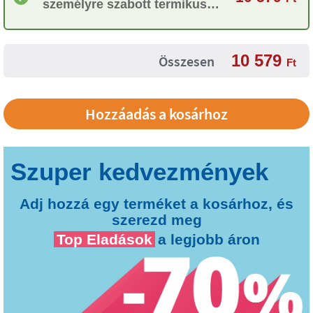
személyre szabott termikus
flakon a Tandem
10 579
Összesen
Ft
Adj hozzá egy terméket a kosárhoz, és
szerezd meg
Top Eladások
a legjobb áron