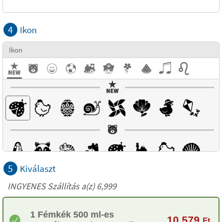
4
Ikon
Ikon
5
Kiválaszt
INGYENES Szállítás a(z) 6,999
1 Fémkék 500 ml-es
10 579
Ft