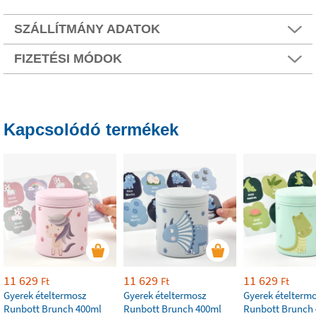
SZÁLLÍTMÁNY ADATOK
FIZETÉSI MÓDOK
Kapcsolódó termékek
11 629
11 629
11 629
Ft
Ft
Ft
Gyerek ételtermosz
Gyerek ételtermosz
Gyerek ételterm
Runbott Brunch 400ml
Runbott Brunch 400ml
Runbott Brunch