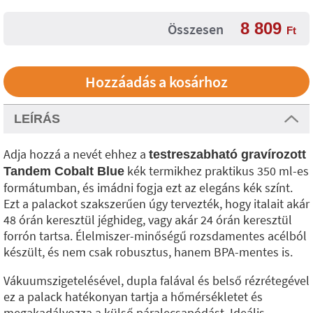
8 809
Összesen
Ft
LEÍRÁS
Adja hozzá a nevét ehhez a
testreszabható gravírozott
kék termikhez praktikus 350 ml-es
Tandem Cobalt Blue
formátumban, és imádni fogja ezt az elegáns kék színt.
Ezt a palackot szakszerűen úgy tervezték, hogy italait akár
48 órán keresztül jéghideg, vagy akár 24 órán keresztül
forrón tartsa. Élelmiszer-minőségű rozsdamentes acélból
készült, és nem csak robusztus, hanem BPA-mentes is.
Vákuumszigetelésével, dupla falával és belső rézrétegével
ez a palack hatékonyan tartja a hőmérsékletet és
megakadályozza a külső páralecsapódást. Ideális