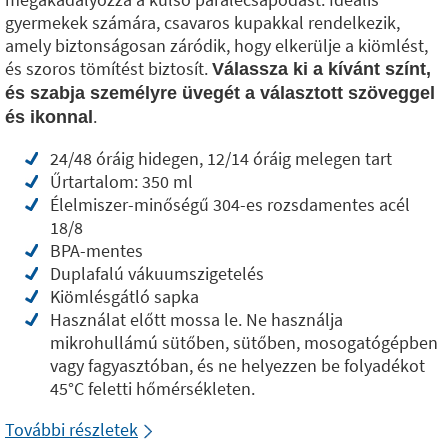
gyermekek számára, csavaros kupakkal rendelkezik,
amely biztonságosan záródik, hogy elkerülje a kiömlést,
és szoros tömítést biztosít.
Válassza ki a kívánt színt,
és szabja személyre üvegét a választott szöveggel
.
és ikonnal
24/48 óráig hidegen, 12/14 óráig melegen tart
Űrtartalom: 350 ml
Élelmiszer-minőségű 304-es rozsdamentes acél
18/8
BPA-mentes
Duplafalú vákuumszigetelés
Kiömlésgátló sapka
Használat előtt mossa le. Ne használja
mikrohullámú sütőben, sütőben, mosogatógépben
vagy fagyasztóban, és ne helyezzen be folyadékot
45°C feletti hőmérsékleten.
További részletek