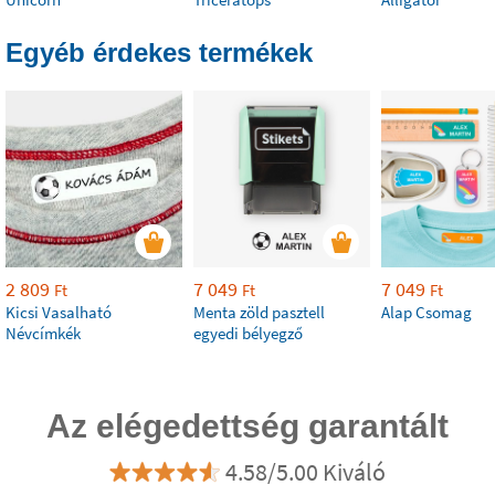
Egyéb érdekes termékek
2 809
7 049
7 049
Ft
Ft
Ft
Kicsi Vasalható
Menta zöld pasztell
Alap Csomag
Névcímkék
egyedi bélyegző
Az elégedettség garantált
4.58/5.00 Kiváló