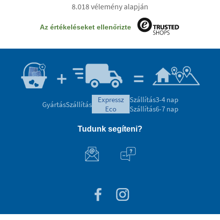
8.018 vélemény alapján
Az értékeléseket ellenőrizte
expressz
Szállítás
3-4 nap
Gyártás
Szállítás
eco
Szállítás
6-7 nap
Tudunk segíteni?