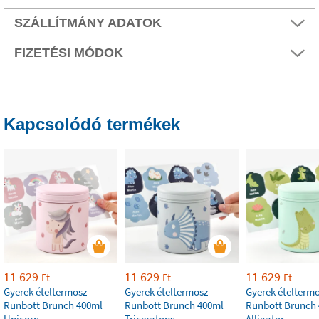
SZÁLLÍTMÁNY ADATOK
FIZETÉSI MÓDOK
Kapcsolódó termékek
11 629
11 629
11 629
Ft
Ft
Ft
Gyerek ételtermosz
Gyerek ételtermosz
Gyerek ételterm
Runbott Brunch 400ml
Runbott Brunch 400ml
Runbott Brunch
Unicorn
Triceratops
Alligator