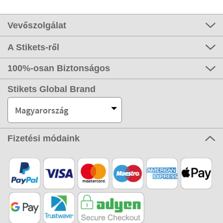
Vevőszolgálat
A Stikets-ről
100%-osan Biztonságos
Stikets Global Brand
Magyarország
Fizetési módaink