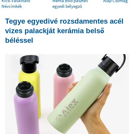
Kicsi Vasalható
Menta zöld pasztell
Alap Csomag
Névcímkék
egyedi bélyegző
Tegye egyedivé rozsdamentes acél
vizes palackját kerámia belső
béléssel