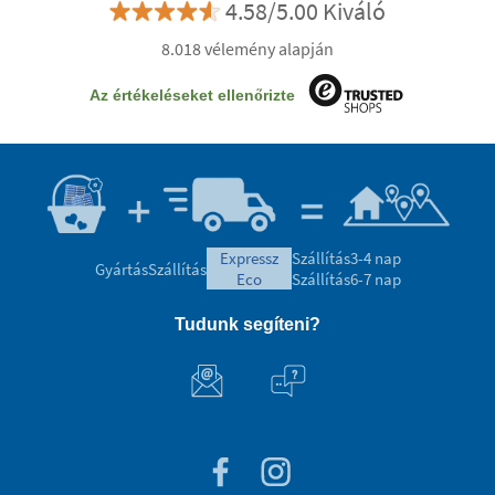
4.58/5.00 Kiváló
8.018 vélemény alapján
Az értékeléseket ellenőrizte
expressz
Szállítás
3-4 nap
Gyártás
Szállítás
eco
Szállítás
6-7 nap
Tudunk segíteni?