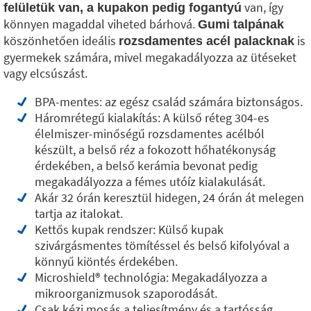
van, így
felületük van, a kupakon pedig fogantyú
könnyen magaddal viheted bárhová.
Gumi talpának
köszönhetően ideális
is
rozsdamentes acél palacknak
gyermekek számára, mivel megakadályozza az ütéseket
vagy elcsúszást.
BPA-mentes: az egész család számára biztonságos.
Háromrétegű kialakítás: A külső réteg 304-es
élelmiszer-minőségű rozsdamentes acélból
készült, a belső réz a fokozott hőhatékonyság
érdekében, a belső kerámia bevonat pedig
megakadályozza a fémes utóíz kialakulását.
Akár 32 órán keresztül hidegen, 24 órán át melegen
tartja az italokat.
Kettős kupak rendszer: Külső kupak
szivárgásmentes tömítéssel és belső kifolyóval a
könnyű kiöntés érdekében.
Microshield®️ technológia: Megakadályozza a
mikroorganizmusok szaporodását.
Csak kézi mosás a teljesítmény és a tartósság