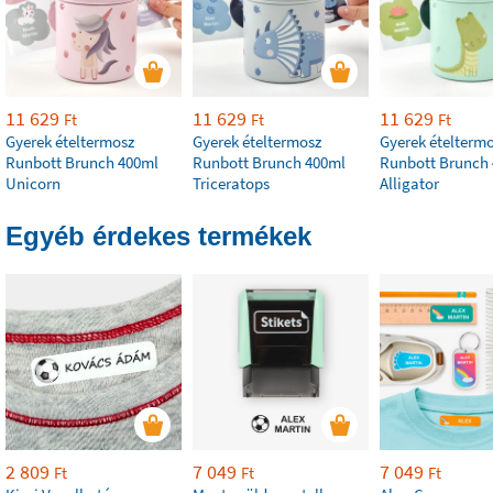
11 629
11 629
11 629
Ft
Ft
Ft
Gyerek ételtermosz
Gyerek ételtermosz
Gyerek ételterm
Runbott Brunch 400ml
Runbott Brunch 400ml
Runbott Brunch
Unicorn
Triceratops
Alligator
Egyéb érdekes termékek
2 809
7 049
7 049
Ft
Ft
Ft