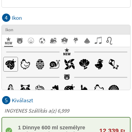
4
Ikon
Ikon
5
Kiválaszt
INGYENES Szállítás a(z) 6,999
1 Dinnye 600 ml személyre
12 339
Ft