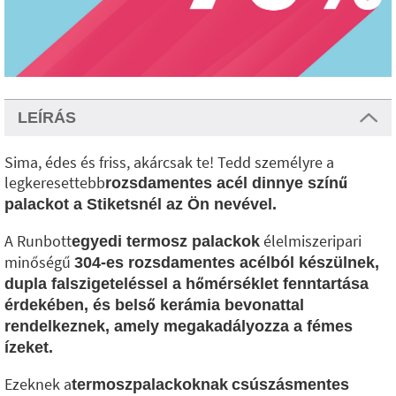
LEÍRÁS
Sima, édes és friss, akárcsak te! Tedd személyre a
legkeresettebb
rozsdamentes acél dinnye színű
palackot a Stiketsnél az Ön nevével.
A Runbott
élelmiszeripari
egyedi termosz palackok
minőségű
304-es rozsdamentes acélból készülnek,
dupla falszigeteléssel a hőmérséklet fenntartása
érdekében, és belső kerámia bevonattal
rendelkeznek, amely megakadályozza a fémes
ízeket.
Ezeknek a
termoszpalackoknak
csúszásmentes