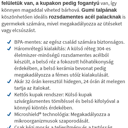
van, így
felületük van, a kupakon pedig fogantyú
könnyen magaddal viheted bárhová.
Gumi talpának
köszönhetően ideális
is
rozsdamentes acél palacknak
gyermekek számára, mivel megakadályozza az ütéseket
vagy elcsúszást.
BPA-mentes: az egész család számára biztonságos.
Háromrétegű kialakítás: A külső réteg 304-es
élelmiszer-minőségű rozsdamentes acélból
készült, a belső réz a fokozott hőhatékonyság
érdekében, a belső kerámia bevonat pedig
megakadályozza a fémes utóíz kialakulását.
Akár 32 órán keresztül hidegen, 24 órán át melegen
tartja az italokat.
Kettős kupak rendszer: Külső kupak
szivárgásmentes tömítéssel és belső kifolyóval a
könnyű kiöntés érdekében.
Microshield®️ technológia: Megakadályozza a
mikroorganizmusok szaporodását.
Csak kézi mosás a teljesítmény és a tartósság