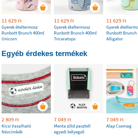
11 629
11 629
11 629
Ft
Ft
Ft
Gyerek ételtermosz
Gyerek ételtermosz
Gyerek ételterm
Runbott Brunch 400ml
Runbott Brunch 400ml
Runbott Brunch
Unicorn
Triceratops
Alligator
Egyéb érdekes termékek
2 809
7 049
7 049
Ft
Ft
Ft
Kicsi Vasalható
Menta zöld pasztell
Alap Csomag
Névcímkék
egyedi bélyegző