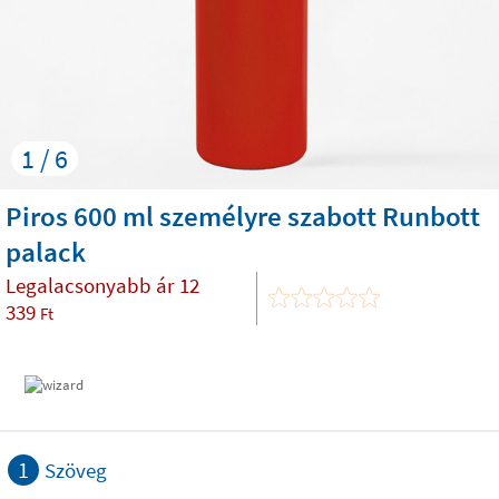
1 / 6
Piros 600 ml személyre szabott Runbott
palack
Legalacsonyabb ár
12
339
Ft
1
Szöveg