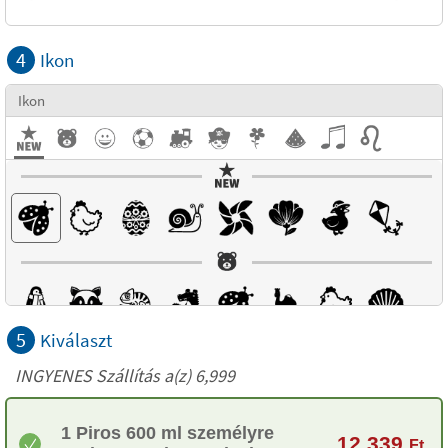
4
Ikon
Ikon
5
Kiválaszt
INGYENES Szállítás a(z) 6,999
1 Piros 600 ml személyre
12 339
Ft