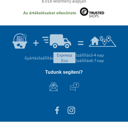
8.018 vélemény alapján
Az értékeléseket ellenőrizte
expressz
Szállítás
3-4 nap
Gyártás
Szállítás
eco
Szállítás
6-7 nap
Tudunk segíteni?