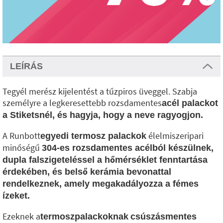
LEÍRÁS
Tegyél merész kijelentést a tűzpiros üveggel. Szabja
személyre a legkeresettebb rozsdamentes
acél palackot
a Stiketsnél, és hagyja, hogy a neve ragyogjon.
A Runbott
élelmiszeripari
egyedi termosz palackok
minőségű
304-es rozsdamentes acélból készülnek,
dupla falszigeteléssel a hőmérséklet fenntartása
érdekében, és belső kerámia bevonattal
rendelkeznek, amely megakadályozza a fémes
ízeket.
Ezeknek a
termoszpalackoknak
csúszásmentes