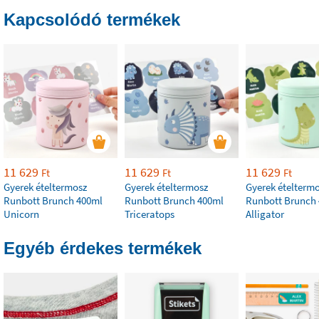
Kapcsolódó termékek
11 629
11 629
11 629
Ft
Ft
Ft
Gyerek ételtermosz
Gyerek ételtermosz
Gyerek ételterm
Runbott Brunch 400ml
Runbott Brunch 400ml
Runbott Brunch
Unicorn
Triceratops
Alligator
Egyéb érdekes termékek