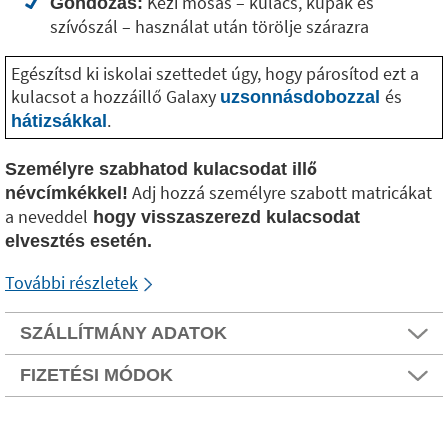
Kézi mosás – kulacs, kupak és
Gondozás:
szívószál – használat után törölje szárazra
Egészítsd ki iskolai szettedet úgy, hogy párosítod ezt a
kulacsot a hozzáillő Galaxy
és
uzsonnásdobozzal
.
hátizsákkal
Személyre szabhatod kulacsodat illő
Adj hozzá személyre szabott matricákat
névcímkékkel!
a neveddel
hogy visszaszerezd kulacsodat
elvesztés esetén.
További részletek
SZÁLLÍTMÁNY ADATOK
FIZETÉSI MÓDOK