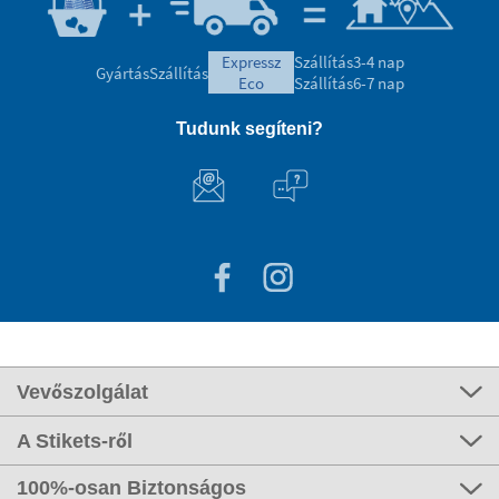
expressz
Szállítás
3-4 nap
Gyártás
Szállítás
eco
Szállítás
6-7 nap
Tudunk segíteni?
Vevőszolgálat
A Stikets-ről
100%-osan Biztonságos