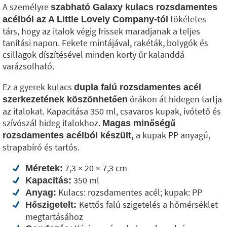
A személyre
szabható Galaxy kulacs rozsdamentes
tökéletes
acélból az A Little Lovely Company-tól
társ, hogy az italok végig frissek maradjanak a teljes
tanítási napon. Fekete mintájával, rakéták, bolygók és
csillagok díszítésével minden korty űr kalanddá
varázsolható.
Ez a gyerek kulacs
dupla falú rozsdamentes acél
órákon át hidegen tartja
szerkezetének köszönhetően
az italokat. Kapacitása 350 ml, csavaros kupak, ivótető és
szívószál hideg italokhoz.
Magas minőségű
a kupak PP anyagú,
rozsdamentes acélból készült,
strapabíró és tartós.
7,3 × 20 × 7,3 cm
Méretek:
350 ml
Kapacitás:
Kulacs: rozsdamentes acél; kupak: PP
Anyag:
Kettős falú szigetelés a hőmérséklet
Hőszigetelt:
megtartásához