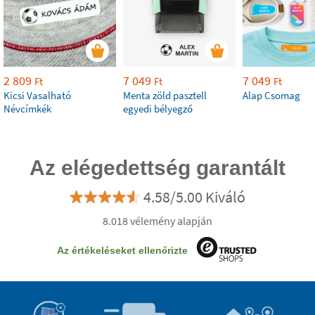
2 809
7 049
7 049
Ft
Ft
Ft
Kicsi Vasalható
Menta zöld pasztell
Alap Csomag
Névcímkék
egyedi bélyegző
Az elégedettség garantált
4.58/5.00 Kiváló
8.018 vélemény alapján
Az értékeléseket ellenőrizte