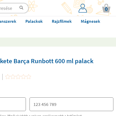
0
anszerek
Palackok
Rajzfilmek
Mágnesek
ekete Barça Runbott 600 ml palack
tásra. Minél rövidebb a szöveg, annál nagyobb a betűméret.