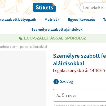
re szabott bélyegzők
Matricák
Egyedi tervezés
T
Személyre szabott ajándékok
ECO-SZÁLLÍTÁSSAL SPÓROLSZ
unbott 600 ml palack aláírásokkal
Személyre szabott f
aláírásokkal
Legalacsonyabb ár
14 109
Ft
Szöveg
1
A szöveg a beírás szerint kerül kinyomta