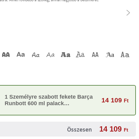
1 Személyre szabott fekete Barça
14 109
Ft
Runbott 600 ml palack
aláírásokkal
14 109
Összesen
Ft