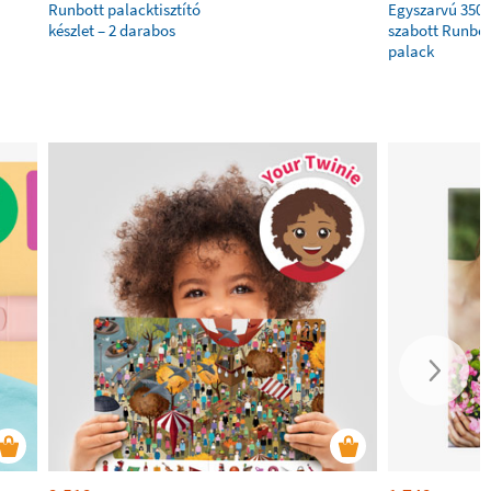
Runbott palacktisztító
Egyszarvú 350 
készlet – 2 darabos
szabott Runbot
palack