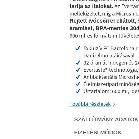
Az Evertast
tartja az italokat.
mellékízeket, míg a Microshiel
Rejtett ivócsőrrel ellátot
áramlást, BPA-mentes 304
600 ml-es formátum tökélete
Exkluzív FC Barcelona 
Dani Olmo aláírásával
32 órán át hidegen és 2
Evertaste®️ technológia,
Antibakteriális Microshi
Élelmiszeripari minősé
Űrtartalom: 600 ml, id
További részletek
SZÁLLÍTMÁNY ADATOK
FIZETÉSI MÓDOK