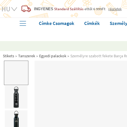
Standard Szállítás
ettől 6 999Ft
részletek
INGYENES
Címke Csomagok
Címkék
Személy
Stikets
Tanszerek
Egyedi palackok
Személyre szabott fekete Barça R