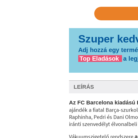
Adj hozzá egy termé
Top Eladások
a le
LEÍRÁS
Az FC Barcelona kiadású 
ajándék a fiatal Barça-szurk
Raphinha, Pedri és Dani Olmo 
iránti szenvedélyt élvonalbeli
Vákuumszigetelő rendszere
a