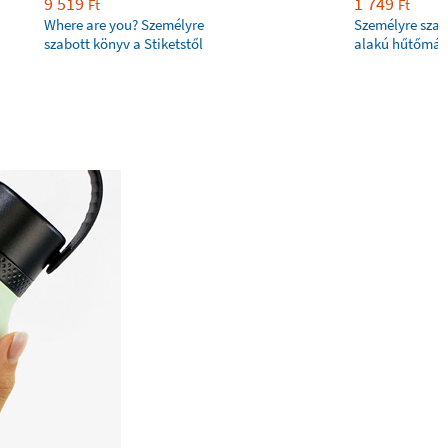
9 519
1 749
Ft
Ft
Where are you? Személyre
Személyre szab
szabott könyv a Stiketstől
alakú hűtőmág