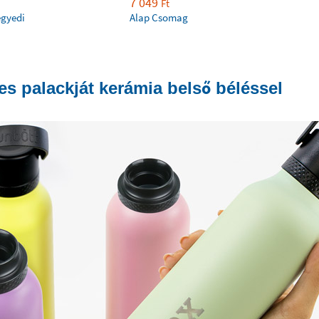
7 049
Ft
egyedi
Alap Csomag
s palackját kerámia belső béléssel