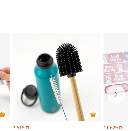
3 519
11 629
Ft
Ft