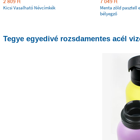
2 809
7 049
Ft
Ft
Kicsi Vasalható Névcímkék
Menta zöld pasztell 
bélyegző
Tegye egyedivé rozsdamentes acél vize