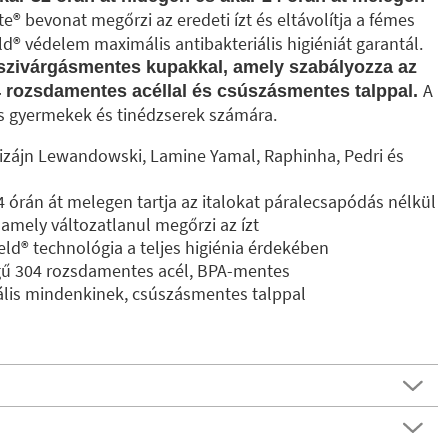
e®️ bevonat megőrzi az eredeti ízt és eltávolítja a fémes
d®️ védelem maximális antibakteriális higiéniát garantál.
t, szivárgásmentes kupakkal, amely szabályozza az
A
 rozsdamentes acéllal és csúszásmentes talppal.
s gyermekek és tinédzserek számára.
dizájn Lewandowski, Lamine Yamal, Raphinha, Pedri és
4 órán át melegen tartja az italokat páralecsapódás nélkül
 amely változatlanul megőrzi az ízt
eld®️ technológia a teljes higiénia érdekében
gű 304 rozsdamentes acél, BPA-mentes
eális mindenkinek, csúszásmentes talppal