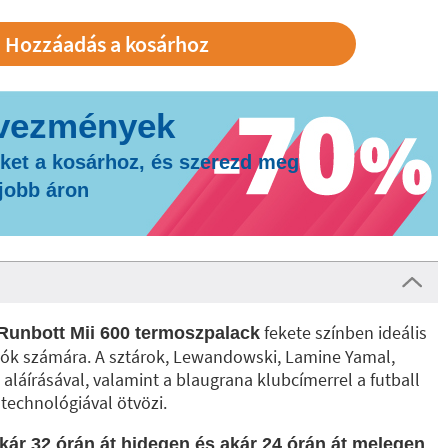
ket a kosárhoz, és szerezd meg
gjobb áron
fekete színben ideális
Runbott Mii 600 termoszpalack
olók számára. A sztárok, Lewandowski, Lamine Yamal,
aláírásával, valamint a blaugrana klubcímerrel a futball
 technológiával ötvözi.
kár 32 órán át hidegen és akár 24 órán át melegen