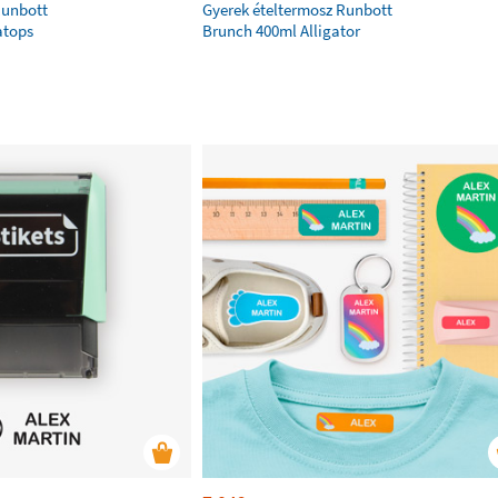
Runbott
Gyerek ételtermosz Runbott
atops
Brunch 400ml Alligator