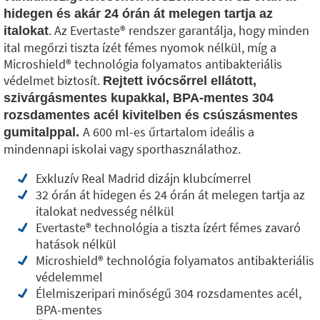
hidegen és akár 24 órán át melegen tartja az
. Az Evertaste®️ rendszer garantálja, hogy minden
italokat
ital megőrzi tiszta ízét fémes nyomok nélkül, míg a
Microshield®️ technológia folyamatos antibakteriális
védelmet biztosít.
Rejtett ivócsőrrel ellátott,
szivárgásmentes kupakkal, BPA-mentes 304
rozsdamentes acél kivitelben és csúszásmentes
A 600 ml-es űrtartalom ideális a
gumitalppal.
mindennapi iskolai vagy sporthasználathoz.
Exkluzív Real Madrid dizájn klubcímerrel
32 órán át hidegen és 24 órán át melegen tartja az
italokat nedvesség nélkül
Evertaste®️ technológia a tiszta ízért fémes zavaró
hatások nélkül
Microshield®️ technológia folyamatos antibakteriális
védelemmel
Élelmiszeripari minőségű 304 rozsdamentes acél,
BPA-mentes