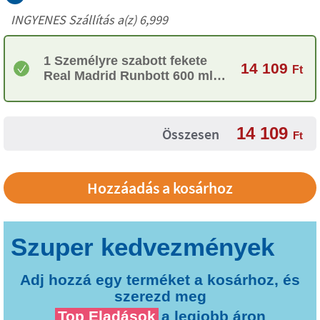
INGYENES Szállítás a(z) 6,999
1 Személyre szabott fekete
14 109
Ft
Real Madrid Runbott 600 ml
palack
14 109
Összesen
Ft
Adj hozzá egy terméket a kosárhoz, és
szerezd meg
Top Eladások
a legjobb áron