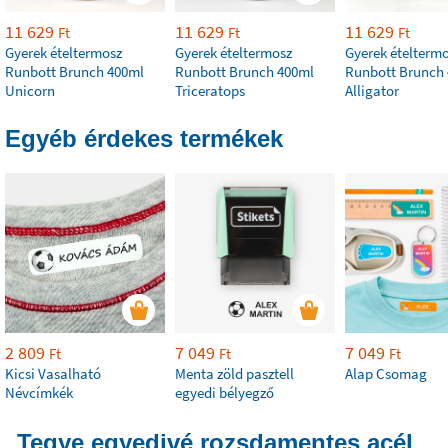
11 629
11 629
11 629
Ft
Ft
Ft
Gyerek ételtermosz
Gyerek ételtermosz
Gyerek ételterm
Runbott Brunch 400ml
Runbott Brunch 400ml
Runbott Brunch
Unicorn
Triceratops
Alligator
Egyéb érdekes termékek
2 809
7 049
7 049
Ft
Ft
Ft
Kicsi Vasalható
Menta zöld pasztell
Alap Csomag
Névcímkék
egyedi bélyegző
Tegye egyedivé rozsdamentes acél