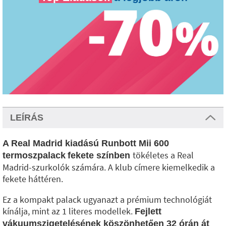
LEÍRÁS
A Real Madrid kiadású Runbott Mii 600
tökéletes a Real
termoszpalack
fekete színben
Madrid-szurkolók számára. A klub címere kiemelkedik a
fekete háttéren.
Ez a kompakt palack ugyanazt a prémium technológiát
kínálja, mint az 1 literes modellek.
Fejlett
vákuumszigetelésének köszönhetően 32 órán át