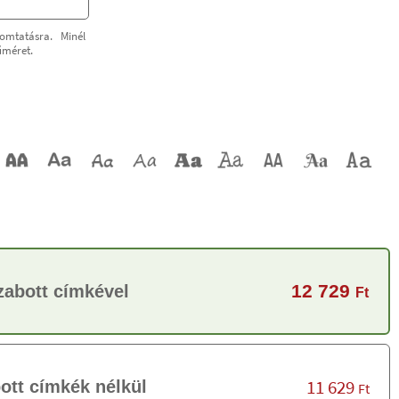
omtatásra. Minél
űméret.
12 729
zabott címkével
Ft
11 629
ott címkék nélkül
Ft