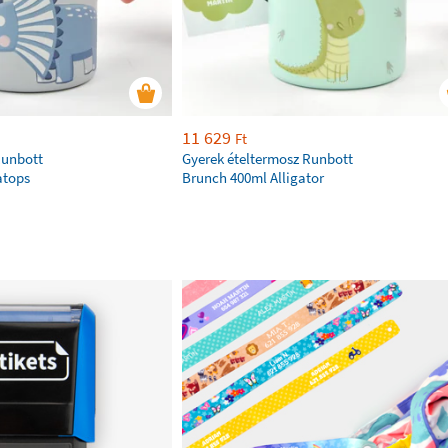
11 629
Ft
Runbott
Gyerek ételtermosz Runbott
atops
Brunch 400ml Alligator