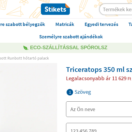
re szabott bélyegzők
Matricák
Egyedi tervezés
T
Személyre szabott ajándékok
ECO-SZÁLLÍTÁSSAL SPÓROLSZ
bott Runbott hőtartó palack
Triceratops 350 ml s
Legalacsonyabb ár
11 629
Ft
Szöveg
1