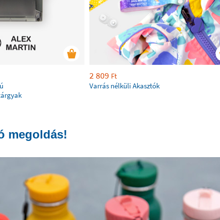
2 809
Ft
kú
Varrás nélküli Akasztók
tárgyak
tó megoldás!