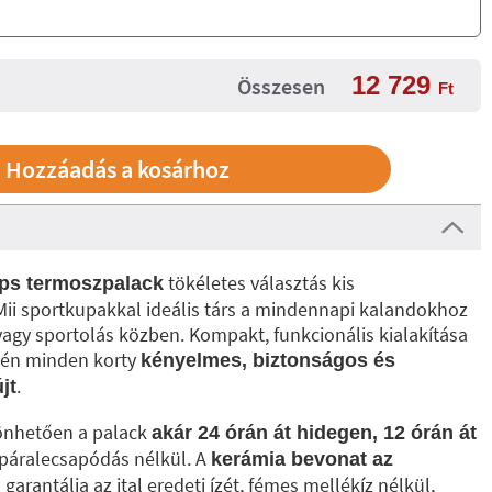
12 729
Összesen
Ft
tökéletes választás kis
ops termoszpalack
ii sportkupakkal ideális társ a mindennapi kalandokhoz
vagy sportolás közben. Kompakt, funkcionális kialakítása
évén minden korty
kényelmes, biztonságos és
.
jt
önhetően a palack
akár 24 órán át hidegen, 12 órán át
 páralecsapódás nélkül. A
kerámia bevonat az
garantálja az ital eredeti ízét, fémes mellékíz nélkül,
l