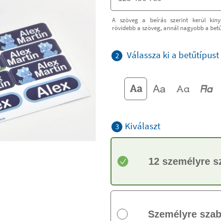
A szöveg a beírás szerint kerül kiny
rövidebb a szöveg, annál nagyobb a bet
Válassza ki a betűtípust
2
Kiválaszt
3
12 személyre s
Személyre szab