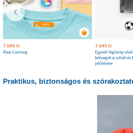
7 049
7 049
Ft
Ft
Alap Csomag
Egyedi téglalap ala
bélyegző a ruhák és 
jelölésére
Praktikus, biztonságos és szórakozta