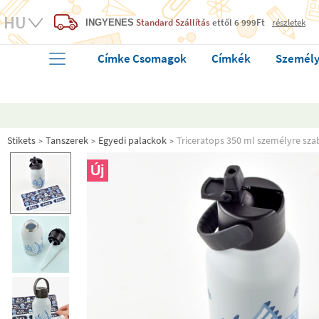
Standard Szállítás
ettől 6 999Ft
részletek
INGYENES
Címke Csomagok
Címkék
Személy
Stikets
Tanszerek
Egyedi palackok
Triceratops 350 ml személyre sza
Új