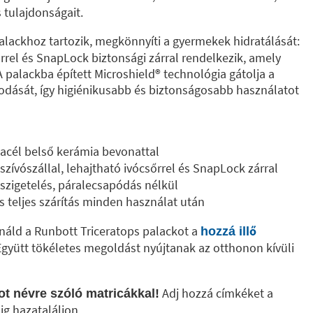
tulajdonságait.
palackhoz tartozik, megkönnyíti a gyermekek hidratálását:
őrrel és SnapLock biztonsági zárral rendelkezik, amely
palackba épített Microshield®️ technológia gátolja a
dását, így higiénikusabb és biztonságosabb használatot
acél belső kerámia bevonattal
 szívószállal, lehajtható ivócsőrrel és SnapLock zárral
szigetelés, páralecsapódás nélkül
s teljes szárítás minden használat után
bináld a Runbott Triceratops palackot a
hozzá illő
 Együtt tökéletes megoldást nyújtanak az otthonon kívüli
Adj hozzá címkéket a
t névre szóló matricákkal!
ig hazataláljon.