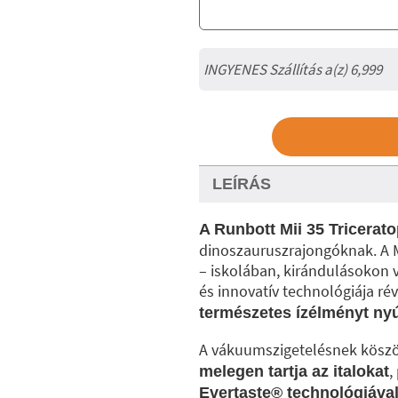
INGYENES Szállítás a(z) 6,999
LEÍRÁS
A Runbott Mii 35 Tricerat
dinoszauruszrajongóknak. A M
– iskolában, kirándulásokon 
és innovatív technológiája r
természetes ízélményt nyú
A vákuumszigetelésnek kösz
,
melegen tartja az italokat
Evertaste®️ technológiáva