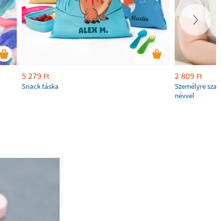
5 279
2 809
Ft
Ft
Snack táska
Személyre szab
névvel