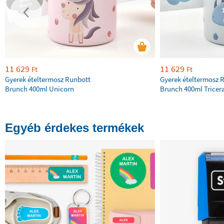
11 629
11 629
Ft
Ft
Gyerek ételtermosz Runbott
Gyerek ételtermosz 
Brunch 400ml Unicorn
Brunch 400ml Tricer
Egyéb érdekes termékek