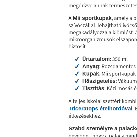
megőrizve annak természetes 
A
, amely a 
Mii sportkupak
szívószállal, lehajtható ivócs
megakadályozza a kiömlést. A 
mikroorganizmusok elszaporo
biztosít.
: 350 ml
Űrtartalom
: Rozsdamentes 
Anyag
: Mii sportkupak
Kupak
: Vákuum
Hőszigetelés
: Kézi mosás é
Tisztítás
A teljes iskolai szettért kom
.
Triceratops ételhordóval
étkezésekhez.
Szabd személyre a palacko
neveddel, hogy a palack mind