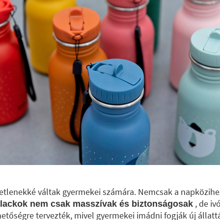
tlenekké váltak gyermekei számára. Nemcsak a napközihez
, de iv
palackok nem csak masszívak és biztonságosak
hetőségre tervezték, mivel gyermekei imádni fogják új álla