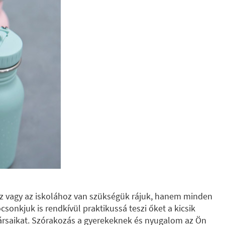
 vagy az iskolához van szükségük rájuk, hanem minden
ócsonkjuk is rendkívül praktikussá teszi őket a kicsik
ttársaikat. Szórakozás a gyerekeknek és nyugalom az Ön