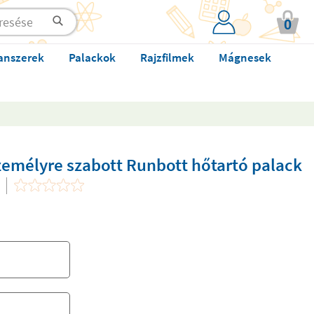
0
anszerek
Palackok
Rajzfilmek
Mágnesek
zemélyre szabott Runbott hőtartó palack