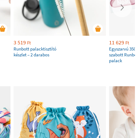
3 519
11 629
Ft
Ft
Runbott palacktisztító
Egyszarvú 350 
készlet – 2 darabos
szabott Runbot
palack