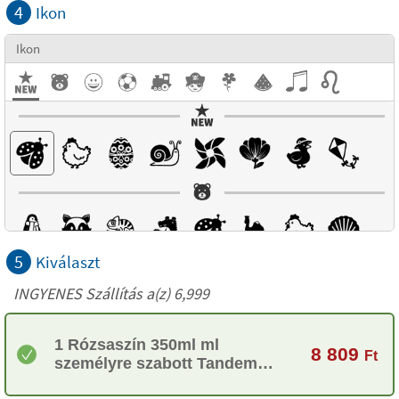
4
Ikon
Ikon
5
Kiválaszt
INGYENES Szállítás a(z) 6,999
1 Rózsaszín 350ml ml
8 809
Ft
személyre szabott Tandem
palack