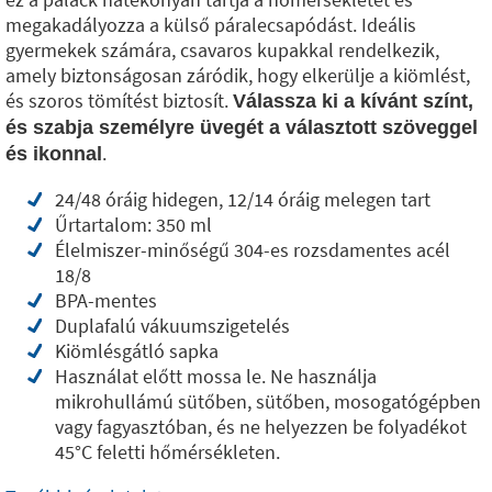
megakadályozza a külső páralecsapódást. Ideális
gyermekek számára, csavaros kupakkal rendelkezik,
amely biztonságosan záródik, hogy elkerülje a kiömlést,
és szoros tömítést biztosít.
Válassza ki a kívánt színt,
és szabja személyre üvegét a választott szöveggel
.
és ikonnal
24/48 óráig hidegen, 12/14 óráig melegen tart
Űrtartalom: 350 ml
Élelmiszer-minőségű 304-es rozsdamentes acél
18/8
BPA-mentes
Duplafalú vákuumszigetelés
Kiömlésgátló sapka
Használat előtt mossa le. Ne használja
mikrohullámú sütőben, sütőben, mosogatógépben
vagy fagyasztóban, és ne helyezzen be folyadékot
45°C feletti hőmérsékleten.