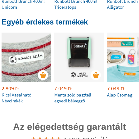
Runbott Brunch 400ml
Runbott Brunch 400ml
Runbott Brunch
Unicorn
Triceratops
Alligator
Egyéb érdekes termékek
2 809
7 049
7 049
Ft
Ft
Ft
Kicsi Vasalható
Menta zöld pasztell
Alap Csomag
Névcímkék
egyedi bélyegző
Az elégedettség garantált