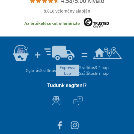
4.58/5.00 Kiváló
8.018 vélemény alapján
Az értékeléseket ellenőrizte
expressz
Szállítás
3-4 nap
Gyártás
Szállítás
eco
Szállítás
6-7 nap
Tudunk segíteni?