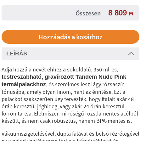
8 809
Összesen
Ft
LEÍRÁS
Adja hozzá a nevét ehhez a sokoldalú, 350 ml-es,
testreszabható, gravírozott Tandem Nude Pink
, és szerelmes lesz lágy rózsaszín
termálpalackhoz
tónusába, amely olyan finom, mint az érintése. Ezt a
palackot szakszerűen úgy tervezték, hogy italait akár 48
órán keresztül jéghideg, vagy akár 24 órán keresztül
forrón tartsa. Élelmiszer-minőségű rozsdamentes acélból
készült, és nem csak robusztus, hanem BPA-mentes is.
Vákuumszigetelésével, dupla falával és belső rézrétegével
ez a palack hatékonyan tartja a hőmérsékletet és