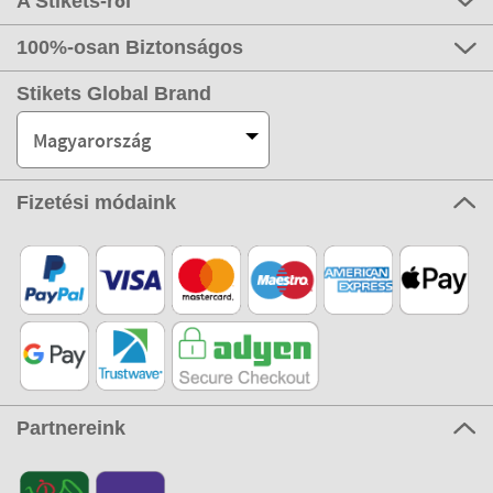
A Stikets-ről
100%-osan Biztonságos
Stikets Global Brand
Magyarország
Fizetési módaink
Partnereink