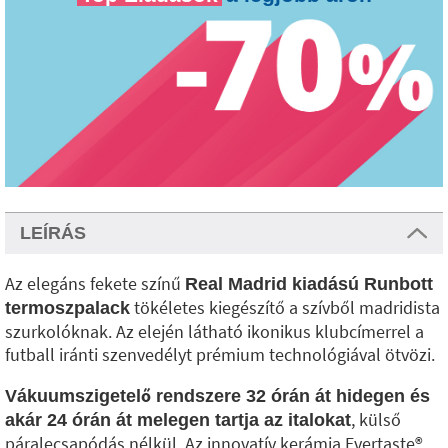
LEÍRÁS
Az elegáns fekete színű
Real Madrid kiadású Runbott
tökéletes kiegészítő a szívből madridista
termoszpalack
szurkolóknak. Az elején látható ikonikus klubcímerrel a
futball iránti szenvedélyt prémium technológiával ötvözi.
Vákuumszigetelő rendszere 32 órán át hidegen és
, külső
akár 24 órán át melegen tartja az italokat
páralecsapódás nélkül. Az innovatív kerámia Evertaste®️