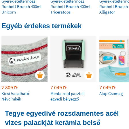
Gyerek ételtermosz
Gyerek ételtermosz
Gyerek ételterm
Runbott Brunch 400ml
Runbott Brunch 400ml
Runbott Brunch
Unicorn
Triceratops
Alligator
Egyéb érdekes termékek
2 809
7 049
7 049
Ft
Ft
Ft
Kicsi Vasalható
Menta zöld pasztell
Alap Csomag
Névcímkék
egyedi bélyegző
Tegye egyedivé rozsdamentes acél
vizes palackját kerámia belső