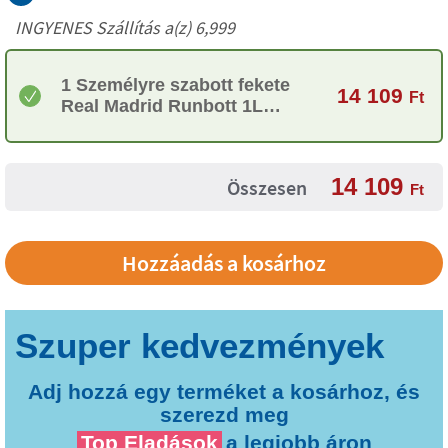
INGYENES Szállítás a(z) 6,999
1 Személyre szabott fekete
14 109
Ft
Real Madrid Runbott 1L
palack
14 109
Összesen
Ft
Adj hozzá egy terméket a kosárhoz, és
szerezd meg
Top Eladások
a legjobb áron