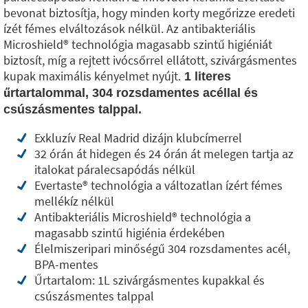
bevonat biztosítja, hogy minden korty megőrizze eredeti
ízét fémes elváltozások nélkül. Az antibakteriális
Microshield®️ technológia magasabb szintű higiéniát
biztosít, míg a rejtett ivócsőrrel ellátott, szivárgásmentes
kupak maximális kényelmet nyújt.
1 literes
űrtartalommal, 304 rozsdamentes acéllal és
csúszásmentes talppal.
Exkluzív Real Madrid dizájn klubcímerrel
32 órán át hidegen és 24 órán át melegen tartja az
italokat páralecsapódás nélkül
Evertaste®️ technológia a változatlan ízért fémes
mellékíz nélkül
Antibakteriális Microshield®️ technológia a
magasabb szintű higiénia érdekében
Élelmiszeripari minőségű 304 rozsdamentes acél,
BPA-mentes
Űrtartalom: 1L szivárgásmentes kupakkal és
csúszásmentes talppal