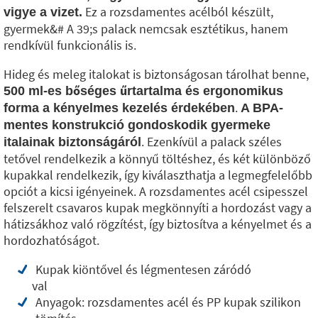
Ez a rozsdamentes acélból készült,
vigye a vizet.
gyermek&# A 39;s palack nemcsak esztétikus, hanem
rendkívül funkcionális is.
Hideg és meleg italokat is biztonságosan tárolhat benne,
500 ml-es bőséges űrtartalma és ergonomikus
.
forma a kényelmes kezelés érdekében
A BPA-
mentes konstrukció gondoskodik gyermeke
. Ezenkívül a palack széles
italainak biztonságáról
tetővel rendelkezik a könnyű töltéshez, és két különböző
kupakkal rendelkezik, így kiválaszthatja a legmegfelelőbb
opciót a kicsi igényeinek. A rozsdamentes acél csipesszel
felszerelt csavaros kupak megkönnyíti a hordozást vagy a
hátizsákhoz való rögzítést, így biztosítva a kényelmet és a
hordozhatóságot.
Kupak kiöntővel és légmentesen záródó
val
Anyagok: rozsdamentes acél és PP kupak szilikon