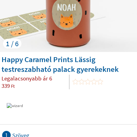
1 / 6
Happy Caramel Prints Lässig
testreszabható palack gyerekeknek
Legalacsonyabb ár
6
339
Ft
1
Szöveg