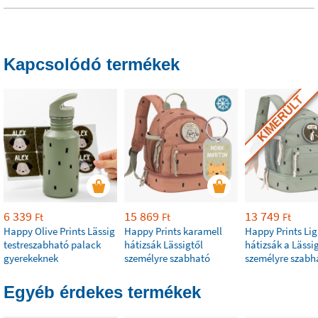
Kapcsolódó termékek
KIMERÜLT
6 339
15 869
13 749
Ft
Ft
Ft
Happy Olive Prints Lässig
Happy Prints karamell
Happy Prints Lig
testreszabható palack
hátizsák Lässigtől
hátizsák a Lässig
gyerekeknek
személyre szabható
személyre szabh
Egyéb érdekes termékek