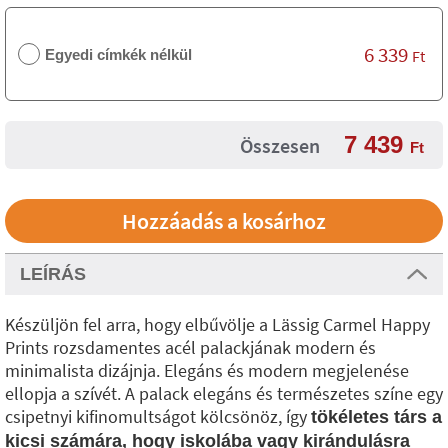
6 339
Egyedi címkék nélkül
Ft
7 439
Összesen
Ft
LEÍRÁS
Készüljön fel arra, hogy elbűvölje a Lässig Carmel Happy
Prints rozsdamentes acél palackjának modern és
minimalista dizájnja. Elegáns és modern megjelenése
ellopja a szívét. A palack elegáns és természetes színe egy
csipetnyi kifinomultságot kölcsönöz, így
tökéletes társ a
kicsi számára, hogy iskolába vagy kirándulásra