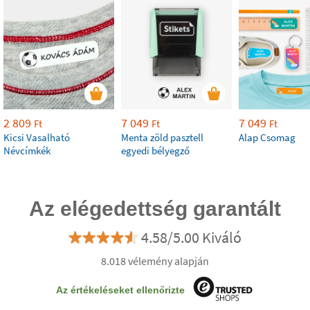
2 809
7 049
7 049
Ft
Ft
Ft
Kicsi Vasalható
Menta zöld pasztell
Alap Csomag
Névcímkék
egyedi bélyegző
Az elégedettség garantált
4.58/5.00 Kiváló
8.018 vélemény alapján
Az értékeléseket ellenőrizte