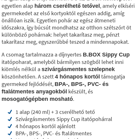
egyetlen alap
, amely elkíséri
három cserélhető tetővel
gyermekedet az első kortyoktól egészen addig, amíg
önállóan iszik. Egyetlen pohár az egész átmeneti
időszakra, így búcsút mondhatsz az otthon szétszórt öt
különböző pohárnak: helyet takarítasz meg, pénzt
takarítasz meg, egyszerűbbé teszed a mindennapokat.
A csomag tartalmazza a díjnyertes
B.BOX Sippy Cup
itatópoharat, amelyből bármilyen szögből lehet inni
kiömlés nélkül a
szivárgásmentes szelepnek
köszönhetően. A szett
támogatja
4 hónapos kortól
gyermeked fejlődését,
BPA-, BPS-, PVC- és
készült, és
ftalátmentes anyagokból
.
mosogatógépben mosható
1 alap (240 ml) + 3 cserélhető tető
Szivárgásmentes Sippy Cup itatópohárral
4 hónapos kortól ajánlott
BPA-, BPS-, PVC- és ftalátmentes