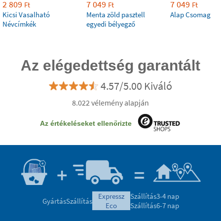
2 809
7 049
7 049
Ft
Ft
Ft
Kicsi Vasalható
Menta zöld pasztell
Alap Csomag
Névcímkék
egyedi bélyegző
Az elégedettség garantált
4.57/5.00 Kiváló
8.022 vélemény alapján
Az értékeléseket ellenőrizte
expressz
Szállítás
3-4 nap
Gyártás
Szállítás
eco
Szállítás
6-7 nap