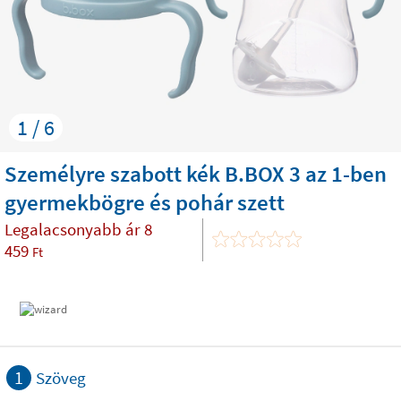
1 / 6
Személyre szabott kék B.BOX 3 az 1-ben
gyermekbögre és pohár szett
Legalacsonyabb ár
8
459
Ft
1
Szöveg