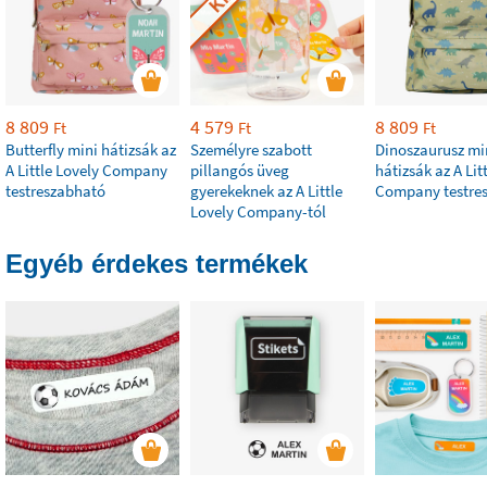
8 809
4 579
8 809
Ft
Ft
Ft
Butterfly mini hátizsák az
Személyre szabott
Dinoszaurusz mi
A Little Lovely Company
pillangós üveg
hátizsák az A Lit
testreszabható
gyerekeknek az A Little
Company testre
Lovely Company-tól
Egyéb érdekes termékek