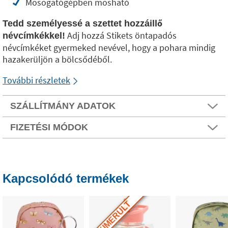
Mosogatógépben mosható
Tedd személyessé a szettet hozzáillő
Adj hozzá Stikets öntapadós
névcímkékkel!
névcímkéket gyermeked nevével, hogy a pohara mindig
hazakerüljön a bölcsődéből.
További részletek
SZÁLLÍTMÁNY ADATOK
FIZETÉSI MÓDOK
Kapcsolódó termékek
KIMERÜLT