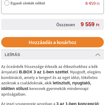
8 459
Egyedi címkék nélkül
Ft
9 559
Összesen
Ft
LEÍRÁS
Az óceánkék frissessége érkezik az étkezésekhez a kék
árnyalatú
. Nyugodt, elegáns
B.BOX 3 az 1-ben szettel
kombináció, amely a tengert és az eget idézi, tökéletes
azoknak a családoknak, akik
letisztult, nyugtató,
keresnek gyermekük mindennapi
időtlen stílust
apróságaiban.
Az igazi szuperereje azonban a
:
3 az 1-ben koncepció